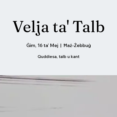
Velja ta' Talb
Ġim, 16 ta’ Mej
  |  
Ħaż-Żebbuġ
Quddiesa, talb u kant