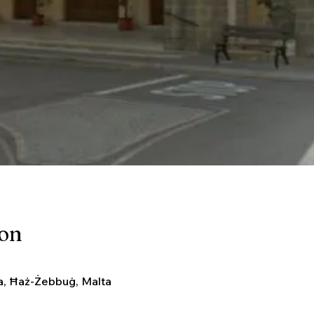
ion
a, Ħaż-Żebbuġ, Malta