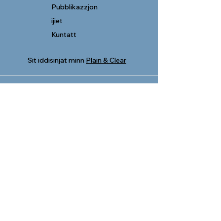
Pubblikazzjon
ijiet
Kuntatt
Sit iddisinjat minn
Plain & Clear
Leġjun ta’ Marija Malta
278, Triq San Pawl
Valletta VLT 1213
Tel.
21236917
Email:
legjunmalta@gmail.com
© 2024 Legion of Mary Malta