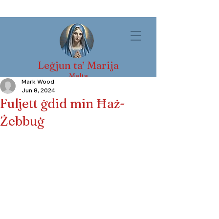
Leġjun ta’ Marija
Malta
Mark Wood
Jun 8, 2024
Fuljett ġdid min Ħaż-
Żebbuġ