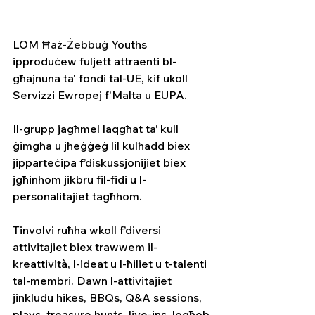
LOM 
Ħaż-Żebbuġ
 Youths 
ipproduċew fuljett attraenti bl-
għajnuna ta' fondi tal-UE, kif ukoll 
Servizzi Ewropej f'Malta u EUPA.
Il-grupp jagħmel laqgħat ta’ kull 
ġimgħa u jħeġġeġ lil kulħadd biex 
jipparteċipa f’diskussjonijiet biex 
jgħinhom jikbru fil-fidi u l-
personalitajiet tagħhom.
Tinvolvi ruħha wkoll f’diversi 
attivitajiet biex trawwem il-
kreattività, l-ideat u l-ħiliet u t-talenti 
tal-membri. Dawn l-attivitajiet 
jinkludu hikes, BBQs, Q&A sessions, 
plays, treasure hunts, live-ins, logħob 