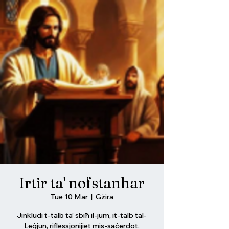
Irtir ta' nofstanhar
Tue 10 Mar
  |  
Gżira
Jinkludi t-talb ta’ sbiħ il-jum, it-talb tal-
Leġjun, riflessjonijiet mis-saċerdot,