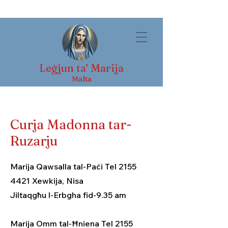
Leġjun ta’ Marija
Malta
Curja Madonna tar-
Ruzarju
Marija Qawsalla tal-Paċi Tel
2155
4421
Xewkija, Nisa
Jiltaqgħu l-Erbgha fid-9.35 am
Marija Omm tal-Ħniena Tel 2155