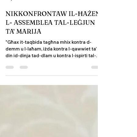
May 7
1 min read
NIKKONFRONTAW IL-ĦAŻEN:
L- ASSEMBLEA TAL-LEĠJUN
TA’ MARIJA
"Għax it-taqbida tagħna mhix kontra d-
demm u l-laħam, iżda kontra l-qawwiet ta’
din id-dinja tad-dlam u kontra l-ispirti tal-
ħażen fis-smewwiet" (Efesin 6:12) . Dr
Miriam Sciberras, Chairperson tal-Life
Network Foundation, Malta fetħet l-
Assemblea Nazzjonali tal-Leġjun ta' Marija.
Hi kienet il-kelliema ewlenija mistiedna. L-
Assemblea saret fuq din it-tema nhar il-
Ġimgħa l- 1 ta' Mejju 2026 fis-Sala tal- Iskola
Immakulata Kunċizzjoni, Ħal-Tarxien. Din il-
kelliema ħeġġet li ‘l