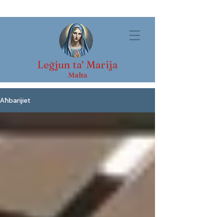
Leġjun ta’ Marija
Malta
Aħbarijiet