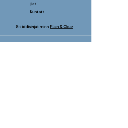
ijiet
Kuntatt
Sit iddisinjat minn
Plain & Clear
Leġjun ta’ Marija Malta
278, Triq San Pawl
Valletta VLT 1213
Tel.
21236917
Email:
legjunmalta@gmail.com
© 2024 Legion of Mary Malta
Dan il-proġett ġie ffinanzjat permezz ta' l-
iskema Small Initiatives Support Scheme