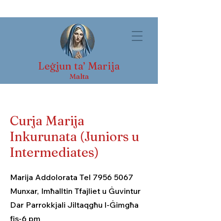
Leġjun ta’ Marija
Malta
Curja Marija
Inkurunata (Juniors u
Intermediates)
Marija Addolorata Tel
7956 5067
Munxar, Imħalltin Tfajliet u Ġuvintur
Dar Parrokkjali Jiltaqgħu l-Ġimgħa
fis-6 pm