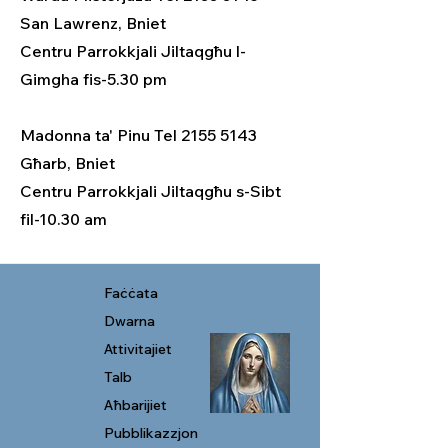
San Lawrenz, Bniet
Centru Parrokkjali Jiltaqgħu l-
Gimgha fis-5.30 pm
Madonna ta' Pinu Tel 2155 5143
Għarb, Bniet
Centru Parrokkjali Jiltaqgħu s-Sibt
fil-10.30 am
Faċċata
Dwarna
Attivitajiet
Talb
Aħbarijiet
Pubblikazzjon