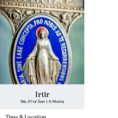
Irtir
Sib, 01 ta’ Ġun
  |  
Il-Mosta
Time & Location