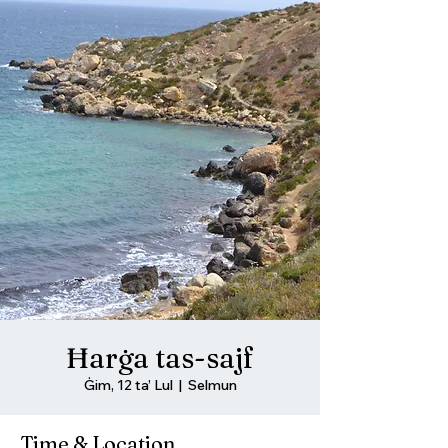
Ħarġa tas-sajf
Ġim, 12 ta’ Lul
  |  
Selmun
Time & Location