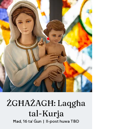
ŻGĦAŻAGĦ: Laqgħa
tal-Kurja
Ħad, 16 ta’ Ġun
  |  
Il-post huwa TBD