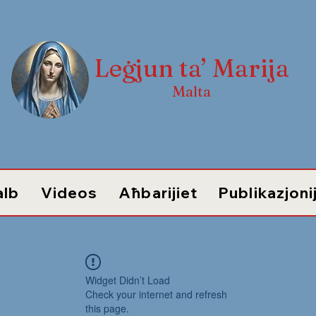
Leġjun ta’ Marija
Malta
alb
Videos
Aħbarijiet
Publikazjoni
Widget Didn’t Load
Check your internet and refresh
this page.