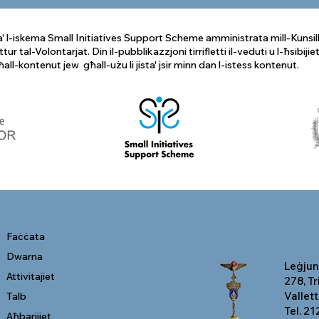
a' l-iskema Small Initiatives Support Scheme amministrata mill-Kunsill
ttur tal-Volontarjat.
Din il-pubblikazzjoni tirrifletti il-veduti u l-ħsibijie
ll-kontenut jew għall-użu li jista' jsir minn dan l-istess kontenut.
Faċċata
Dwarna
Leġjun 
Attivitajiet
278, T
Vallet
Talb
Tel. 2
Aħbarijiet