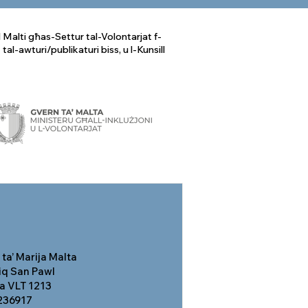
 Malti għas-Settur tal-Volontarjat f-
t tal-awturi/publikaturi biss, u l-Kunsill
ta’ Marija Malta
riq San Pawl
ta VLT 1213
1236917