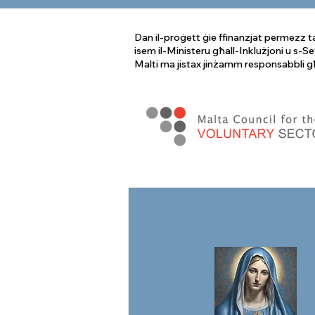
Dan il-proġett ġie ffinanzjat permezz t
isem il-Ministeru għall-Inklużjoni u s-Se
Malti ma jistax jinżamm responsabbli għa